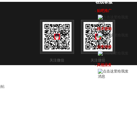
在线客服
- 贴吧推广
- 技术咨询
- 业务洽谈
关注微信
关注微信
- 其他业务
顶帖